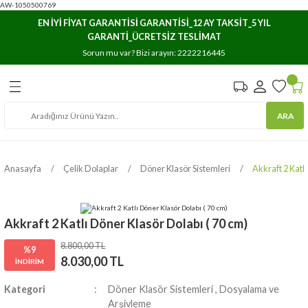
AW-1050500769
Geri Dön
Geri Dön
Geri Dön
EN İYİ FİYAT GARANTİSİ GARANTİSİ_12 AY TAKSİT_5 YIL
GARANTİ_ÜCRETSİZ TESLİMAT
e Arşivleme
ar
ıma
Sorun mu var? Bizi arayın:
2222216445
Havuzları
stemleri
rı
ARA
osyaları
lasör ve Kartoteks
rı/Düzenleyicileri
rı
Anasayfa
Çelik Dolaplar
Döner Klasör Sistemleri
Akkraft 2 Katl
lık Dosyaları
Akkraft 2 Katlı Döner Klasör Dolabı ( 70 cm)
8.800,00 TL
%9
8.030,00 TL
İNDİRİM
Kategori
Döner Klasör Sistemleri
,
Dosyalama ve
Arşivleme