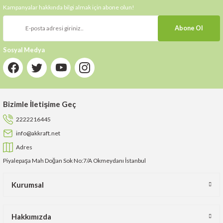
Kampanyalar hakkında bilgi almak için abone olun!
Abone Ol
Sosyal Medya
Bizimle İletişime Geç
2222216445
info@akkraft.net
Adres
Piyalepaşa Mah Doğan Sok No:7/A Okmeydanı İstanbul
Kurumsal
Hakkımızda