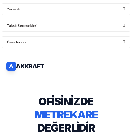
Yorumlar
Taksit Seçenekleri
Bu ürüne ilk yorumu siz yapın!
Önerileriniz
Yorum Yaz
Bu ürünün fiyat bilgisi, resim, ürün açıklamalarında ve diğer
konularda yetersiz gördüğünüz noktaları öneri formunu kullanarak
tarafımıza iletebilirsiniz.
Görüş ve önerileriniz için teşekkür ederiz.
Ürün resmi kalitesiz, bozuk veya görüntülenemiyor.
Ürün açıklamasında eksik bilgiler bulunuyor.
Ürün bilgilerinde hatalar bulunuyor.
Ürün fiyatı diğer sitelerden daha pahalı.
Bu ürüne benzer farklı alternatifler olmalı.