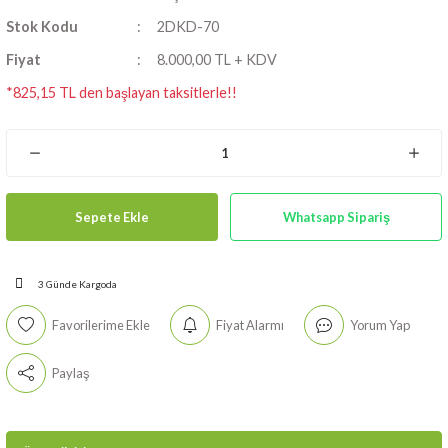
Stok Kodu
2DKD-70
Fiyat
8.000,00 TL + KDV
*825,15 TL den başlayan taksitlerle!!
Sepete Ekle
Whatsapp Sipariş
3 Günde Kargoda
Fiyat Alarmı
Yorum Yap
İki Katlı Döner Klasör Dolabı ( Çap 70 cm ):"
Arşivinizi
Paylaş
en tasarruflu biçimde tasnif etmenizi sağlar.
"
( Dar klasörden 54 adet, geniş klasörden 36 adet