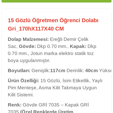
Sac,
Gövde:
Dkp 0.70 mm.,
Kapak:
Dkp
0.70 mm., Jotun marka elektro statik toz
boya uygulanmıştır.
Boyutları:
Genişlik:
117cm
Derinlik:
40cm
Yükseklik:
170c
Ürün Özelliği:
15 Gözlü, İsim Etiketlik, Yaylı
Pim Menteşe, Asma Kilit Takmaya Uygun
Kilit Sistemi.
Renk:
Gövde GRİ 7035 – Kapak GRİ
7035
(Özel Renklerde Üretim
Yapabilmekteyiz.)
Yüzey Bakımı:
Dolaplarınızı nemli bezle
silerek temizleyebilirsiniz. Yüzeyin uzun süre
su ile temasından kaçınınız.
Garanti Süresi:
2 YIL
Bilgi:
Soyunma Dolapları TSE
Standartlarına Göre Üretim Yapılmaktadır.
İşletmemiz TS EN ISO 9001:2008, ISO