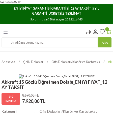
AW-1050500769
Geri Dön
Geri Dön
Geri Dön
EN İYİ FİYAT GARANTİSİ GARANTİSİ_12 AY TAKSİT_5 YIL
GARANTİ_ÜCRETSİZ TESLİMAT
e Arşivleme
ar
ıma
Sorun mu var? Bizi arayın:
2222216445
Havuzları
stemleri
rı
ARA
osyaları
lasör ve Kartoteks
rı/Düzenleyicileri
rı
Anasayfa
Çelik Dolaplar
Ofis Dolapları/Klasör ve Kartoteks
Akk
lık Dosyaları
Akkraft 15 Gözlü Öğretmen Dolabı_EN İYİ FİYAT_12
AY TAKSİT
8.690,00 TL
%9
7.920,00 TL
İNDİRİM
Kategori
Ofis Dolapları/Klasör ve Kartoteks
,