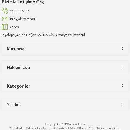
Bizimle İletişime Geç
2222216445
info@akkraft.net
Adres
Piyalepaşa Mah Doğan Sok No:7/A Okmeydanı İstanbul
Kurumsal
Hakkımızda
Kategoriler
Yardım
Copyright 2023 © akkraft.com
Tüm Hakları Saklıdır. Kredi kartı bilgileriniz 256bit SSL sertifikası ile korunmaktadır.