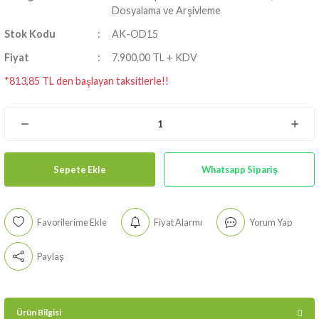
Dosyalama ve Arşivleme
Stok Kodu
AK-OD15
Fiyat
7.900,00 TL + KDV
*813,85 TL den başlayan taksitlerle!!
Sepete Ekle
Whatsapp Sipariş
Fiyat Alarmı
Yorum Yap
Paylaş
15 Gözlü Öğretmen Öğrenci Dolabı
Gri_170hX117X40 CM
Dolap Malzemesi:
Ereğli Demir Çelik
Ürün Bilgisi