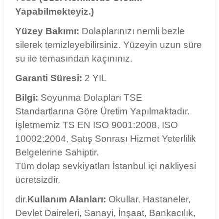
10002:2004, Satış Sonrası Hizmet Yeterlilik
Belgelerine Sahiptir.
Tüm dolap sevkiyatları İstanbul içi nakliyesi
ücretsizdir.
dir.
Kullanım Alanları:
Okullar, Hastaneler,
Devlet Daireleri, Sanayi, İnşaat, Bankacılık,
AVM’ler, Fabrikalar, Askeriye, Otomotiv,
Eczaneler, Kimya, Laboratuvar, Gıda, Tarım
ve Hayvancılık, Atölyeler, Restoranlar,
Taşımacılık, Ambalaj, Makina, Lojistik,
Tekstil, Elektronik, Turizm, Perakende,
Madencilik, Marketler, İmalat, Üretim,
İşletmeler, vb. birçok alanda kullanılmaktadır.