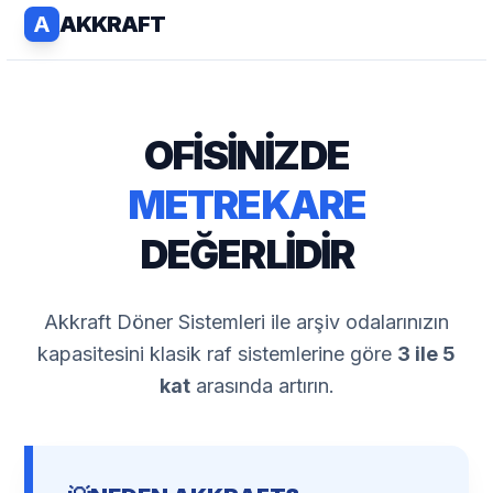
Bu ürünün fiyat bilgisi, resim, ürün açıklamalarında ve diğer
konularda yetersiz gördüğünüz noktaları öneri formunu kullanarak
tarafımıza iletebilirsiniz.
Görüş ve önerileriniz için teşekkür ederiz.
Ürün resmi kalitesiz, bozuk veya görüntülenemiyor.
Ürün açıklamasında eksik bilgiler bulunuyor.
Ürün bilgilerinde hatalar bulunuyor.
Ürün fiyatı diğer sitelerden daha pahalı.
Bu ürüne benzer farklı alternatifler olmalı.
Gönder