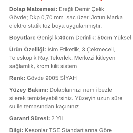
Teleskopik Ray,Tekerlek, Merkezi kitleyen
sağlamlık, krom kilit sistem
Renk:
Gövde 9005 SİYAH
Yüzey Bakımı:
Dolaplarınızı nemli bezle
silerek temizleyebilirsiniz. Yüzeyin uzun süre
su ile temasından kaçınınız.
Garanti Süresi:
2 YIL
Bilgi:
Kesonlar TSE Standartlarına Göre
Üretim Yapılmaktadır. İşletmemiz TS EN ISO
9001:2008, ISO 10002:2004, Satış Sonrası
Hizmet Yeterlilik Belgelerine Sahiptir.
Kullanım Alanları:
Okullar, Hastaneler,
Devlet Daireleri, Sanayi, İnşaat, Bankacılık,
Avmler, Fabrikalar, Askeriye, Otomotiv,
Eczaneler, Kimya, Loboratuvar, Gıda, Tarım
ve Hayvancılık, Atolyeler, Restauranlar,
Taşımacılık, Ambalaj, Makina, Lojistik,