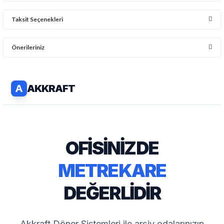
Taksit Seçenekleri
Bu ürüne ilk yorumu siz yapın!
Önerileriniz
Yorum Yaz
Bu ürünün fiyat bilgisi, resim, ürün açıklamalarında ve diğer
konularda yetersiz gördüğünüz noktaları öneri formunu kullanarak
tarafımıza iletebilirsiniz.
Görüş ve önerileriniz için teşekkür ederiz.
Ürün resmi kalitesiz, bozuk veya görüntülenemiyor.
Ürün açıklamasında eksik bilgiler bulunuyor.
Ürün bilgilerinde hatalar bulunuyor.
Ürün fiyatı diğer sitelerden daha pahalı.
Bu ürüne benzer farklı alternatifler olmalı.