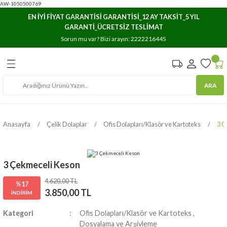
AW-1050500769
Geri Dön
Geri Dön
Geri Dön
EN İYİ FİYAT GARANTİSİ GARANTİSİ_12 AY TAKSİT_5 YIL
GARANTİ_ÜCRETSİZ TESLİMAT
e Arşivleme
ar
ıma
Sorun mu var? Bizi arayın:
2222216445
Havuzları
stemleri
rı
ARA
osyaları
lasör ve Kartoteks
rı/Düzenleyicileri
rı
Anasayfa
Çelik Dolaplar
Ofis Dolapları/Klasör ve Kartoteks
3 Ç
lık Dosyaları
3 Çekmeceli Keson
4.620,00 TL
%17
3.850,00 TL
İNDİRİM
Kategori
Ofis Dolapları/Klasör ve Kartoteks
,
Dosyalama ve Arşivleme