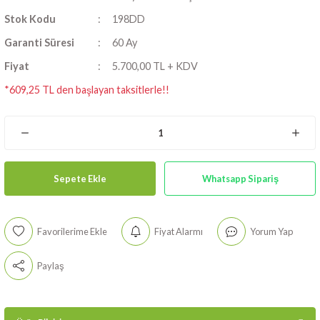
Stok Kodu
198DD
Garanti Süresi
60 Ay
Fiyat
5.700,00 TL + KDV
*609,25 TL den başlayan taksitlerle!!
Sepete Ekle
Whatsapp Sipariş
Fiyat Alarmı
Yorum Yap
198′lik Dosya Dolabı Gri
Paylaş
Dolap Malzemesi:
Ereğli Demir Çelik
Sac,
Gövde:
Dkp 0.70 mm.,
Kapak:
Dkp