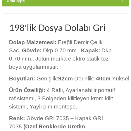
Ürün Bilgisi
0.70 mm., Jotun marka elektro statik toz
boya uygulanmıştır.
Boyutları:
Genişlik:
92cm
Derinlik:
40cm
Yükseklik:
198cm
Ürün Özelliği:
4 Raflı, Ayarlanabilir portatif
raf sistemi, 3 Bölgeden kilitleyen krom kilit
sistemi, Yaylı pim menteşe.
Renk:
Gövde GRİ 7035 – Kapak GRİ
7035
(Özel Renklerde Üretim
Yapabilmekteyiz.)
Yüzey Bakımı:
Dolaplarınızı nemli bezle
silerek temizleyebilirsiniz. Yüzeyin uzun süre
su ile temasından kaçınınız.
Garanti Süresi:
2 YIL
Bilgi:
Soyunma Dolapları TSE
Standartlarına Göre Üretim Yapılmaktadır.
İşletmemiz TS EN ISO 9001:2008, ISO