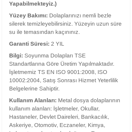
10002:2004, Satış Sonrası Hizmet Yeterlilik
Belgelerine Sahiptir.
Kullanım Alanları:
Metal dosya dolaplarının
kullanım alanları: İşletmeler, Okullar,
Hastaneler, Devlet Daireleri, Bankacılık,
Askeriye, Otomotiv, Eczaneler, Kimya,
Laboratuvar başta olmak üzere; Ev
kullanıcıları için kiler ve ayakkabılık olarak ta
kullanmaktadır.
DOLAP VE MOBİLYALARDA NAKLİYE ŞEHİRE GÖRE DEĞİŞİKLİK
GÖSTERDİĞİNDEN FİYATA KARGO FİYATI DAHİL EDİLMEMİŞTİR.