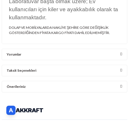
Yorumlar
Taksit Seçenekleri
Bu ürüne ilk yorumu siz yapın!
Önerileriniz
Yorum Yaz
Bu ürünün fiyat bilgisi, resim, ürün açıklamalarında ve diğer
konularda yetersiz gördüğünüz noktaları öneri formunu kullanarak
tarafımıza iletebilirsiniz.
Görüş ve önerileriniz için teşekkür ederiz.