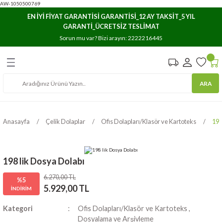
AW-1050500769
Geri Dön
Geri Dön
Geri Dön
EN İYİ FİYAT GARANTİSİ GARANTİSİ_12 AY TAKSİT_5 YIL
GARANTİ_ÜCRETSİZ TESLİMAT
e Arşivleme
ar
ıma
Sorun mu var? Bizi arayın:
2222216445
Havuzları
stemleri
rı
ARA
osyaları
lasör ve Kartoteks
rı/Düzenleyicileri
rı
Anasayfa
Çelik Dolaplar
Ofis Dolapları/Klasör ve Kartoteks
198
lık Dosyaları
198 lik Dosya Dolabı
6.270,00 TL
%5
5.929,00 TL
İNDİRİM
Kategori
Ofis Dolapları/Klasör ve Kartoteks
,
Dosyalama ve Arşivleme