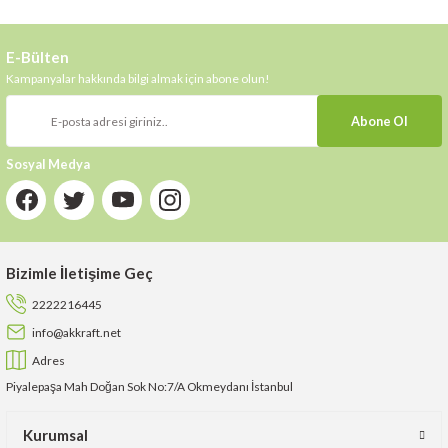
E-Bülten
Kampanyalar hakkında bilgi almak için abone olun!
Abone Ol
Sosyal Medya
Bizimle İletişime Geç
2222216445
info@akkraft.net
Adres
Piyalepaşa Mah Doğan Sok No:7/A Okmeydanı İstanbul
Kurumsal