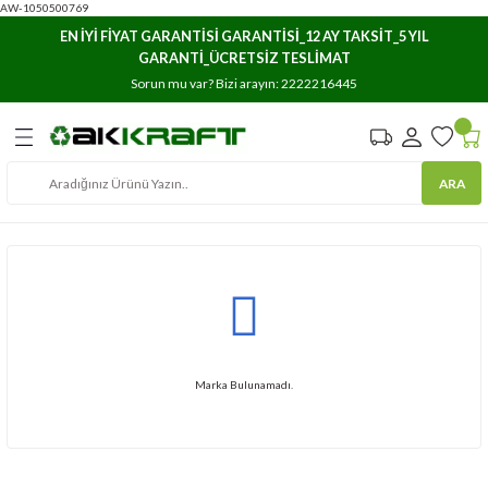
AW-1050500769
Geri Dön
Geri Dön
Geri Dön
EN İYİ FİYAT GARANTİSİ GARANTİSİ_12 AY TAKSİT_5 YIL
GARANTİ_ÜCRETSİZ TESLİMAT
e Arşivleme
ar
ıma
Sorun mu var? Bizi arayın:
2222216445
Havuzları
stemleri
rı
ARA
osyaları
lasör ve Kartoteks
rı/Düzenleyicileri
rı
lık Dosyaları
Marka Bulunamadı.