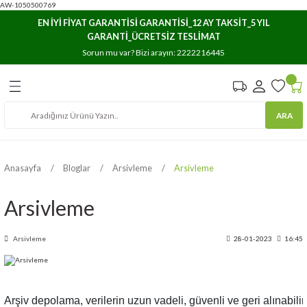
AW-1050500769
Geri Dön
Geri Dön
Geri Dön
EN İYİ FİYAT GARANTİSİ GARANTİSİ_12 AY TAKSİT_5 YIL
GARANTİ_ÜCRETSİZ TESLİMAT
e Arşivleme
ar
ıma
Sorun mu var? Bizi arayın:
2222216445
Havuzları
stemleri
rı
ARA
osyaları
lasör ve Kartoteks
rı/Düzenleyicileri
rı
Anasayfa
Bloglar
Arsivleme
Arsivleme
lık Dosyaları
Arsivleme
Arsivleme
28-01-2023
16:45
Arşiv depolama, verilerin uzun vadeli, güvenli ve geri alınabili