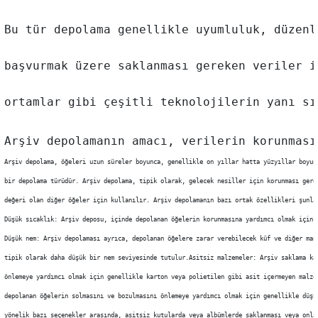
Bu tür depolama genellikle uyumluluk, düzenl
başvurmak üzere saklanması gereken veriler i
ortamlar gibi çeşitli teknolojilerin yanı sı
Arşiv depolamanın amacı, verilerin korunması
Arşiv depolama, öğeleri uzun süreler boyunca, genellikle on yıllar hatta yüzyıllar boyun
bir depolama türüdür. Arşiv depolama, tipik olarak, gelecek nesiller için korunması gere
değeri olan diğer öğeler için kullanılır. Arşiv depolamanın bazı ortak özellikleri şunla
Düşük sıcaklık: Arşiv deposu, içinde depolanan öğelerin korunmasına yardımcı olmak için 
Düşük nem: Arşiv depolaması ayrıca, depolanan öğelere zarar verebilecek küf ve diğer man
tipik olarak daha düşük bir nem seviyesinde tutulur.
Asitsiz malzemeler: Arşiv saklama ka
önlemeye yardımcı olmak için genellikle karton veya polietilen gibi asit içermeyen malze
depolanan öğelerin solmasını ve bozulmasını önlemeye yardımcı olmak için genellikle düşü
yönelik bazı seçenekler arasında, asitsiz kutularda veya albümlerde saklanması veya onla